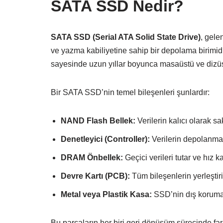
SATA SSD Nedir?
SATA SSD (Serial ATA Solid State Drive)
, gele
ve yazma kabiliyetine sahip bir depolama birimid
sayesinde uzun yıllar boyunca masaüstü ve dizüstü
Bir SATA SSD’nin temel bileşenleri şunlardır:
NAND Flash Bellek:
Verilerin kalıcı olarak s
Denetleyici (Controller):
Verilerin depolanmas
DRAM Önbellek:
Geçici verileri tutar ve hız ka
Devre Kartı (PCB):
Tüm bileşenlerin yerleştiril
Metal veya Plastik Kasa:
SSD’nin dış korumas
Bu parçaların her biri geri dönüşüm sürecinde farkl