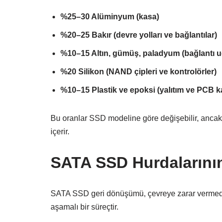
%25–30 Alüminyum (kasa)
%20–25 Bakır (devre yolları ve bağlantılar)
%10–15 Altın, gümüş, paladyum (bağlantı uç
%20 Silikon (NAND çipleri ve kontrolörler)
%10–15 Plastik ve epoksi (yalıtım ve PCB 
Bu oranlar SSD modeline göre değişebilir, ancak 
içerir.
SATA SSD Hurdalarını
SATA SSD geri dönüşümü, çevreye zarar vermede
aşamalı bir süreçtir.