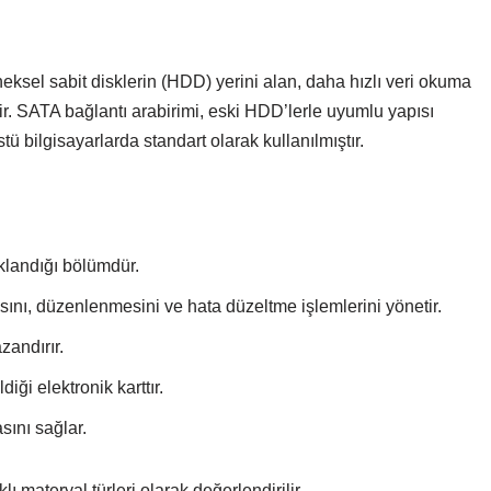
neksel sabit disklerin (HDD) yerini alan, daha hızlı veri okuma
ir. SATA bağlantı arabirimi, eski HDD’lerle uyumlu yapısı
 bilgisayarlarda standart olarak kullanılmıştır.
aklandığı bölümdür.
ını, düzenlenmesini ve hata düzeltme işlemlerini yönetir.
zandırır.
diği elektronik karttır.
ını sağlar.
ı materyal türleri olarak değerlendirilir.