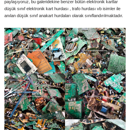
paylaşıyoruz, bu galeridekine benzer bütün elektronik kartlar
düşük sınıf elektronik kart hurdası , trafo hurdası vb isimler ile
anılan düşük sınıf anakart hurdaları olarak sınıflandırılmaktadır.