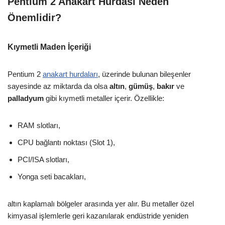
Pentium 2 Anakart Hurdası Neden
Önemlidir?
Kıymetli Maden İçeriği
Pentium 2
anakart hurdaları
, üzerinde bulunan bileşenler
sayesinde az miktarda da olsa
altın
,
gümüş
,
bakır
ve
palladyum
gibi kıymetli metaller içerir. Özellikle:
RAM slotları,
CPU bağlantı noktası (Slot 1),
PCI/ISA slotları,
Yonga seti bacakları,
altın kaplamalı bölgeler arasında yer alır. Bu metaller özel
kimyasal işlemlerle geri kazanılarak endüstride yeniden