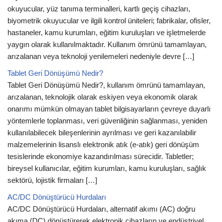
okuyucular, yüz tanıma terminalleri, kartlı geçiş cihazları,
biyometrik okuyucular ve ilgili kontrol üniteleri; fabrikalar, ofisler,
hastaneler, kamu kurumları, eğitim kuruluşları ve işletmelerde
yaygın olarak kullanılmaktadır. Kullanım ömrünü tamamlayan,
arızalanan veya teknoloji yenilemeleri nedeniyle devre […]
Tablet Geri Dönüşümü Nedir?
Tablet Geri Dönüşümü Nedir?, kullanım ömrünü tamamlayan,
arızalanan, teknolojik olarak eskiyen veya ekonomik olarak
onarımı mümkün olmayan tablet bilgisayarların çevreye duyarlı
yöntemlerle toplanması, veri güvenliğinin sağlanması, yeniden
kullanılabilecek bileşenlerinin ayrılması ve geri kazanılabilir
malzemelerinin lisanslı elektronik atık (e-atık) geri dönüşüm
tesislerinde ekonomiye kazandırılması sürecidir. Tabletler;
bireysel kullanıcılar, eğitim kurumları, kamu kuruluşları, sağlık
sektörü, lojistik firmaları […]
AC/DC Dönüştürücü Hurdaları
AC/DC Dönüştürücü Hurdaları, alternatif akımı (AC) doğru
akıma (DC) dönüştürerek elektronik cihazların ve endüstriyel