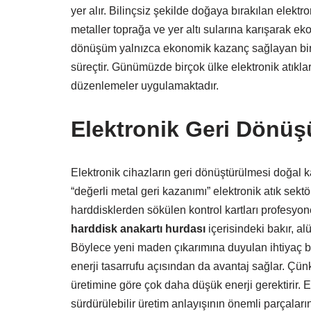
yer alır. Bilinçsiz şekilde doğaya bırakılan elektro
metaller toprağa ve yer altı sularına karışarak ek
dönüşüm yalnızca ekonomik kazanç sağlayan bir s
süreçtir. Günümüzde birçok ülke elektronik atıklar
düzenlemeler uygulamaktadır.
Elektronik Geri Dönü
Elektronik cihazların geri dönüştürülmesi doğal 
“değerli metal geri kazanımı” elektronik atık sekt
harddisklerden sökülen kontrol kartları profesyonel
harddisk anakartı hurdası
içerisindeki bakır, a
Böylece yeni maden çıkarımına duyulan ihtiyaç bel
enerji tasarrufu açısından da avantaj sağlar. Çün
üretimine göre çok daha düşük enerji gerektirir. E
sürdürülebilir üretim anlayışının önemli parçaları