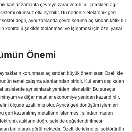
nik kartlar zamanla çevreye zarar verebilir. İçerdikleri ağır
osistemi olumsuz etkileyebilir. Bu nedenle elektronik geri
ektör değil, aynı zamanda çevre koruma açısından kritik bir
ın kontrollü şekilde toplanması ve işlenmesi için özel yasal
şümün Önemi
kaynakların korunması açısından büyük önem taşır. Özellikle
örünün temel çalışma alanlarından biridir. Kullanım dışı kalan
 tesislerde ayrıştırılarak yeniden işlenebilir. Bu süreçte
lüminyum ve diğer metaller ekonomiye yeniden kazandırılır.
irli ölçüde azaltılmış olur. Ayrıca geri dönüşüm işlemleri
kü geri kazanılmış metallerin işlenmesi, sıfırdan maden
lektronik atıkların doğru şekilde değerlendirilmesi
ndan biri olarak görülmektedir. Özellikle teknoloji sektörünün